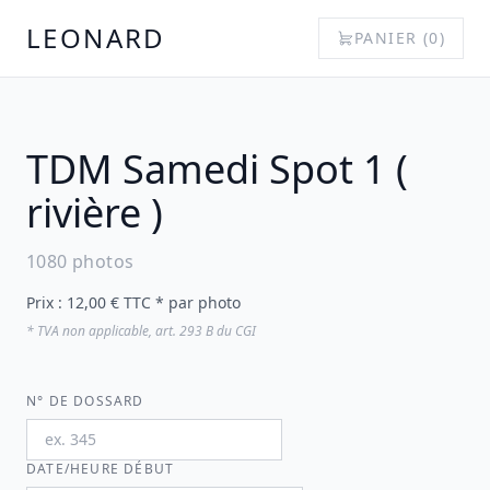
LEONARD
PANIER (
0
)
TDM Samedi Spot 1 (
rivière )
1080 photos
Prix :
12,00 € TTC * par photo
* TVA non applicable, art. 293 B du CGI
N° DE DOSSARD
DATE/HEURE DÉBUT